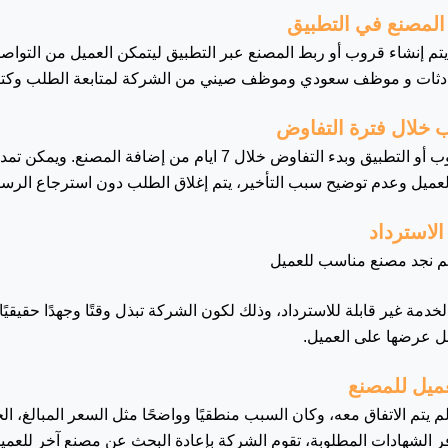
تم إنشاء قروب أو ربط المصنع عبر التطبيق ليتمكن العميل من التواص
دثات و موظف سعودي وموظف صيني من الشركة لمتابعة الطلب وكتابة 
يجب على العميل الدخول للقروب أو التطبيق وبدء التفاوض خلال 7 ايام من
ميل وعدم توضيح سبب التأخير، يتم إغلاق الطلب دون استرجاع الرسو
م نجد مصنع مناسب للعميل
دمة غير قابلة للاسترداد، وذلك لكون الشركة تبذل وقتًا وجهدًا حقيقيً
قبل عرضها على العميل.
م يتم الاتفاق معه، وكان السبب منطقيًا وواضحًا مثل السعر المبالغ، ا