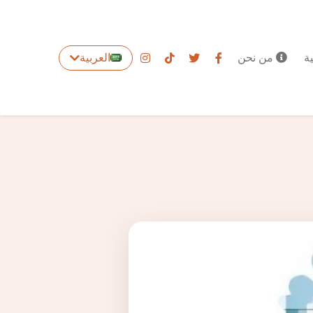
ة
من نحن
العربية